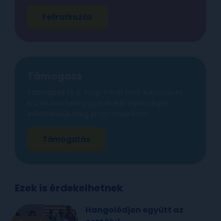
Feliratkozás
Támogass
Támogasd te is, hogy minél több súlyosan és
krónikusan beteg gyerek lelki egészségét
erősíthessük meg programjainkon!
Támogatás
Ezek is érdekelhetnek
Hangolódjon együtt az