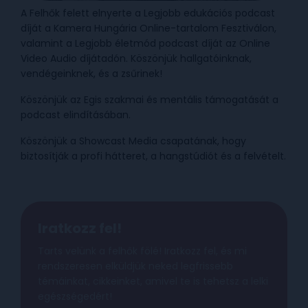
A Felhők felett elnyerte a Legjobb edukációs podcast
díját a Kamera Hungária Online-tartalom Fesztiválon,
valamint a Legjobb életmód podcast díját az Online
Video Audio díjátadón. Köszönjük hallgatóinknak,
vendégeinknek, és a zsűrinek!
Köszönjük az Egis szakmai és mentális támogatását a
podcast elindításában.
Köszönjük a Showcast Media csapatának, hogy
biztosítják a profi hátteret, a hangstúdiót és a felvételt.
Iratkozz fel!
Tarts velünk a felhők fölé! Iratkozz fel, és mi
rendszeresen elküldjük neked legfrissebb
témáinkat, cikkeinket, amivel te is tehetsz a lelki
egészségedért!