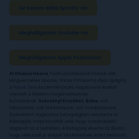
Az összes adás Spotify-on
Meghallgatom Youtube-on
Meghallgatom Apple Podcaston
Al Ghaoui Hesna
, haditudósításaival híressé vált,
kétgyermekes riporter, Prima Primissima díjas újságíró,
a
Hősök Tere
kezdeményezés nagykövete éveket
szentelt a félelem megismerésének,
kutatásának.
Szécsényi Erzsébet, Böbe
, volt
táborozónk, volt önkéntesünk, volt munkatársunk.
Gyerekként daganatos betegségben veszítette el
édesapját, majd közölték vele, hogy rosszindulatú
daganat nő a testében. A betegség elvette az illúziót,
hogy vele csak jó dolgok történhetnek, ezért behúzott