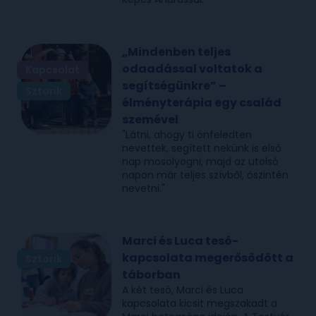
„Mindenben teljes
odaadással voltatok a
Kapcsolat
segítségünkre” –
Sztorik
élményterápia egy család
szemével
"Látni, ahogy ti önfeledten
nevettek, segített nekünk is első
nap mosolyogni, majd az utolsó
napon már teljes szívből, őszintén
nevetni."
Marci és Luca tesó-
kapcsolata megerősödött a
Sztorik
táborban
A két tesó, Marci és Luca
kapcsolata kicsit megszakadt a