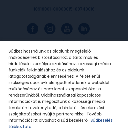
10918001-00000015-88740016
Az online bankkártyás fizetések a
Barion rendszerén keresztül
valósulnak meg. A bankkártya
Sütiket használunk az oldalunk megfelelő
adatok a kereskedőhöz nem jutnak
el. A szolgáltatást nyújtó Barion
működésének biztosításához, a tartalmak és
Payment Zrt. a Magyar Nemzeti
Bank felügyelete alatt álló
hirdetések személyre szabásához, közösségi média
intézmény, engedélyének száma:
funkciók felkínálásához és az oldalunk
H-EN-I-1064/2013.
látogatottságának elemzéséhez. A feltétlenül
szükséges cookie-k elengedhetetlenek a weboldal
működéséhez és nem lehet kikapcsolni őket a
© 2021 Bátor Tábor Alapítvány
rendszerünkből. Oldalhasználattal kapcsolatos
információkat is megosztunk a közösségi média
Adatkezelési tájékoztató
Sütikezelési beállítások
területén tevékenykedő, a hirdetési és elemzési
szolgáltatásokat nyújtó partnereinkkel. További
információt itt olvashat a süti kezelésről:
Sütikezelési
tájékoztató