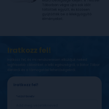
Marci betegsége idején. A Testvér
Táborban végre újra sok időt
töltöttek együtt, és közösen
gyűjtötték be a lélekgyógyító
élményeket.
Iratkozz fel!
Iratkozz fel, és mi rendszeresen elküldjük neked
legfrissebb cikkeinket a lelki egészségről, a Bátor Tábor
életéről és a támogatási lehetőségekről.
Iratkozz fel!
VEZETÉKNÉV