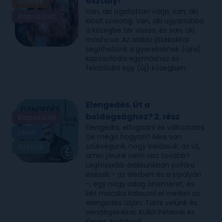
osztály!
Gyerek
Van, aki izgatottan várja, van, aki
Kapcsolat
kicsit szorong. Van, aki ugyanabba
a közegbe tér vissza, és van, aki
máshova. Az alábbi játékokkal
segíthetünk a gyerekeknek (újra)
kapcsolódni egymáshoz és
feloldódni egy (új) közegben.
Elengedés. Út a
boldogsághoz? 2. rész
Kapcsolat
Elengedni, elfogadni és változtatni.
Lélek
De mégis hogyan? Mire van
szükségünk, hogy belássuk, az út,
Sztorik
amin járunk nem visz tovább?
Legfrissebb adásunkban pofára
esések - az életben és a sípályán
-, egy nagy adag önismeret, és
két macska kalauzol el minket az
elengedés útján. Tarts velünk és
vendégeinkkel, Küllői Péterrel és
Kepes Andrással.