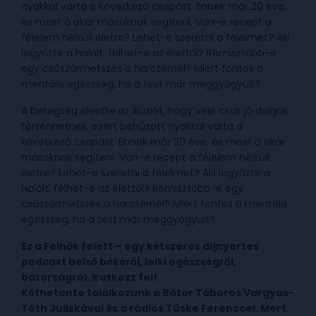
nyakkal várta a következő csapást. Ennek már 20 éve,
és most ő akar másoknak segíteni. Van-e recept a
félelem nélküli életre? Lehet-e szeretni a félelmet? Aki
legyőzte a halált, félhet-e az élettől? Rémisztőbb-e
egy császármetszés a harctérnél? Miért fontos a
mentális egészség, ha a test már meggyógyult?
A betegség elvette az illúziót, hogy vele csak jó dolgok
történhetnek, ezért behúzott nyakkal várta a
következő csapást. Ennek már 20 éve, és most ő akar
másoknak segíteni. Van-e recept a félelem nélküli
életre? Lehet-e szeretni a félelmet? Aki legyőzte a
halált, félhet-e az élettől? Rémisztőbb-e egy
császármetszés a harctérnél? Miért fontos a mentális
egészség, ha a test már meggyógyult?
Ez a Felhők felett – egy kétszeres díjnyertes
podcast belső békéről, lelki egészségről,
bátorságról. Iratkozz fel!
Kéthetente találkozunk a Bátor Táboros Vargyas-
Tóth Juliskával és a rádiós Tüske Ferenccel. Mert